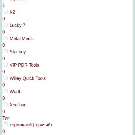
1
K2
0
Lucky 7
0
Metal Medic
0
Stuckey
0
VIP PDR Tools
0
Willey Quick Tools
0
Wurth
0
Xcalibur
0
Тип
термоклей (горячий)
0