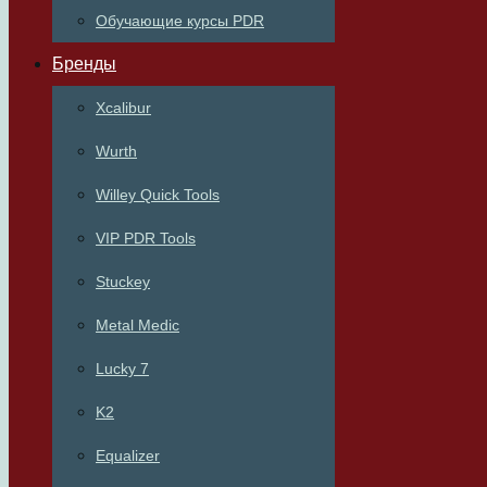
Обучающие курсы PDR
Бренды
Xcalibur
Wurth
Willey Quick Tools
VIP PDR Tools
Stuckey
Metal Medic
Lucky 7
K2
Equalizer