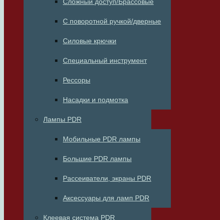
Сложный доступ/Брассовые
С поворотной ручкой/дверные
Силовые крючки
Специальный инструмент
Рессоры
Насадки и подмотка
Лампы PDR
Мобильные PDR лампы
Большие PDR лампы
Рассеиватели, экраны PDR
Аксессуары для ламп PDR
Клеевая система PDR