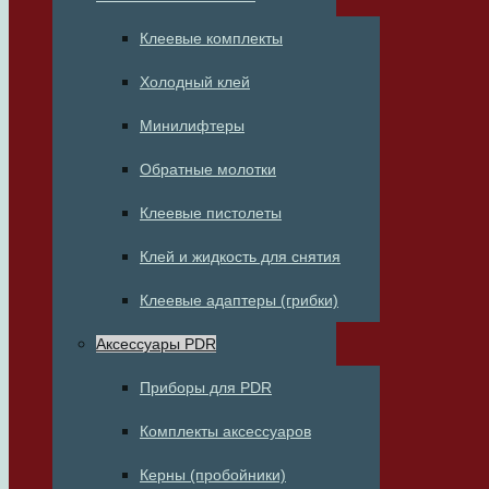
Клеевые комплекты
Холодный клей
Минилифтеры
Обратные молотки
Клеевые пистолеты
Клей и жидкость для снятия
Клеевые адаптеры (грибки)
Аксессуары PDR
Приборы для PDR
Комплекты аксессуаров
Керны (пробойники)