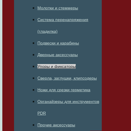
Молотки и стеммеры
Система перенапряжения
(гладилка)
Подвески и карабины
Дверные аксессуары
Упоры и фиксаторы
Сверла, заглушки, клипсодеры
Ножи для срезки герметика
Органайзеры для инструментов
PDR
Прочие аксессуары