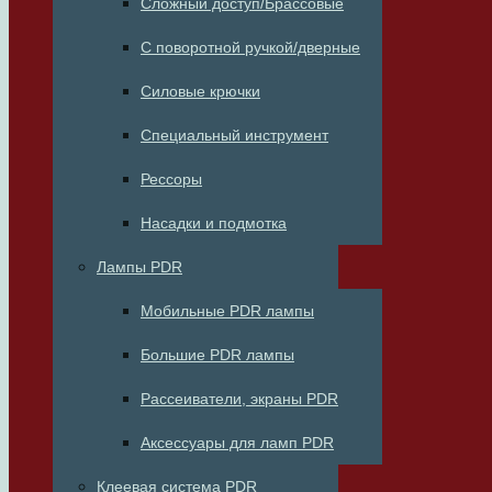
Сложный доступ/Брассовые
С поворотной ручкой/дверные
Силовые крючки
Специальный инструмент
Рессоры
Насадки и подмотка
Лампы PDR
Мобильные PDR лампы
Большие PDR лампы
Рассеиватели, экраны PDR
Аксессуары для ламп PDR
Клеевая система PDR