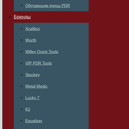
Обучающие курсы PDR
Бренды
Xcalibur
Wurth
Willey Quick Tools
VIP PDR Tools
Stuckey
Metal Medic
Lucky 7
K2
Equalizer