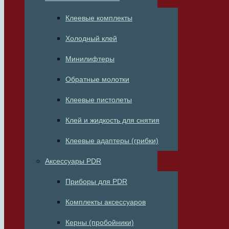
Клеевые комплекты
Холодный клей
Минилифтеры
Обратные молотки
Клеевые пистолеты
Клей и жидкость для снятия
Клеевые адаптеры (грибки)
Аксессуары PDR
Приборы для PDR
Комплекты аксессуаров
Керны (пробойники)