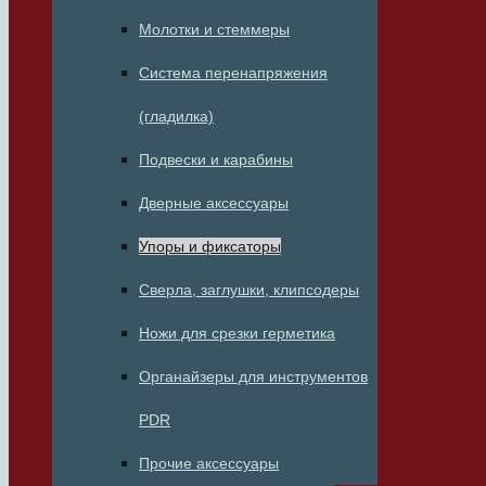
Молотки и стеммеры
Система перенапряжения
(гладилка)
Подвески и карабины
Дверные аксессуары
Упоры и фиксаторы
Сверла, заглушки, клипсодеры
Ножи для срезки герметика
Органайзеры для инструментов
PDR
Прочие аксессуары