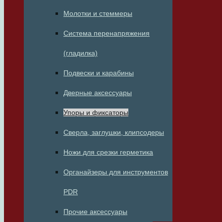
Молотки и стеммеры
Система перенапряжения
(гладилка)
Подвески и карабины
Дверные аксессуары
Упоры и фиксаторы
Сверла, заглушки, клипсодеры
Ножи для срезки герметика
Органайзеры для инструментов
PDR
Прочие аксессуары