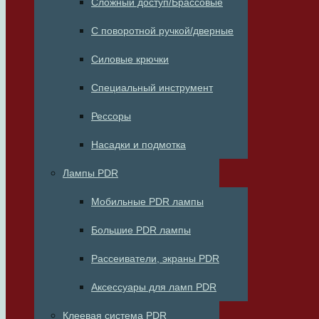
Сложный доступ/Брассовые
С поворотной ручкой/дверные
Силовые крючки
Специальный инструмент
Рессоры
Насадки и подмотка
Лампы PDR
Мобильные PDR лампы
Большие PDR лампы
Рассеиватели, экраны PDR
Аксессуары для ламп PDR
Клеевая система PDR