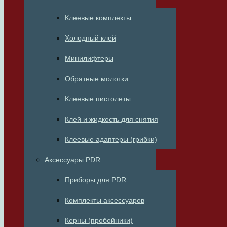
Клеевые комплекты
Холодный клей
Минилифтеры
Обратные молотки
Клеевые пистолеты
Клей и жидкость для снятия
Клеевые адаптеры (грибки)
Аксессуары PDR
Приборы для PDR
Комплекты аксессуаров
Керны (пробойники)