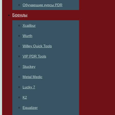
Обучающие курсы PDR
Бренды
Xcalibur
Wurth
Willey Quick Tools
VIP PDR Tools
Stuckey
Metal Medic
Lucky 7
K2
Equalizer