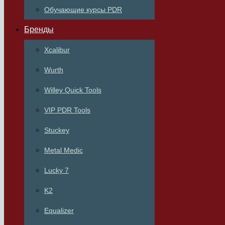
Обучающие курсы PDR
Бренды
Xcalibur
Wurth
Willey Quick Tools
VIP PDR Tools
Stuckey
Metal Medic
Lucky 7
K2
Equalizer