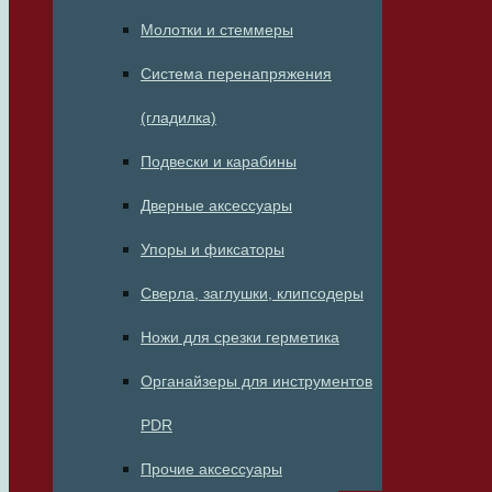
Молотки и стеммеры
Система перенапряжения
(гладилка)
Подвески и карабины
Дверные аксессуары
Упоры и фиксаторы
Сверла, заглушки, клипсодеры
Ножи для срезки герметика
Органайзеры для инструментов
PDR
Прочие аксессуары