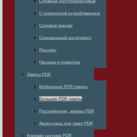
Сложный доступ/Брассовые
С поворотной ручкой/дверные
Силовые крючки
Специальный инструмент
Рессоры
Насадки и подмотка
Лампы PDR
Мобильные PDR лампы
Большие PDR лампы
Рассеиватели, экраны PDR
Аксессуары для ламп PDR
Клеевая система PDR