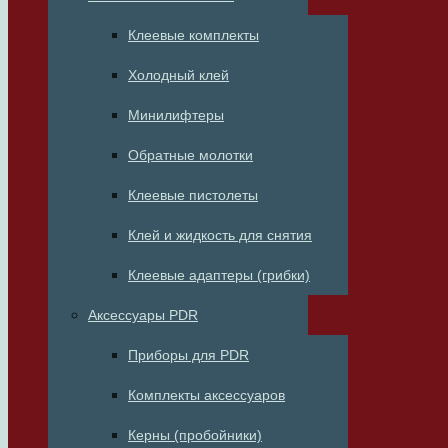
Клеевые комплекты
Холодный клей
Минилифтеры
Обратные молотки
Клеевые пистолеты
Клей и жидкость для снятия
Клеевые адаптеры (грибки)
Аксессуары PDR
Приборы для PDR
Комплекты аксессуаров
Керны (пробойники)